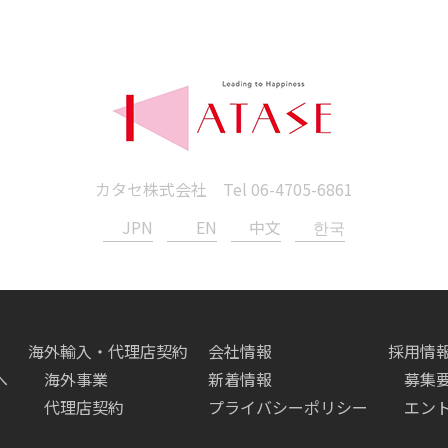
カタセ株式会社 Tel
06-4705-6861
JPN
EN
中文
한국
海外輸入・代理店契約
会社情報
採用情
へ
海外事業
新着情報
募集
代理店契約
プライバシーポリシー
エン