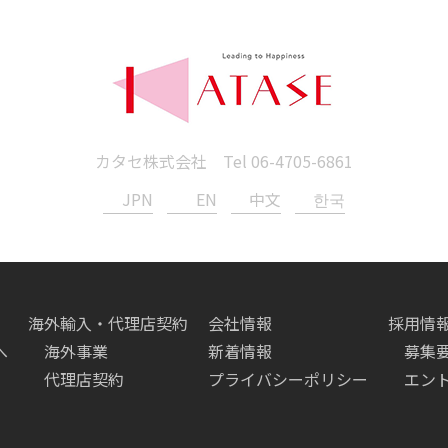
カタセ株式会社 Tel
06-4705-6861
JPN
EN
中文
한국
海外輸入・代理店契約
会社情報
採用情
へ
海外事業
新着情報
募集
代理店契約
プライバシーポリシー
エン