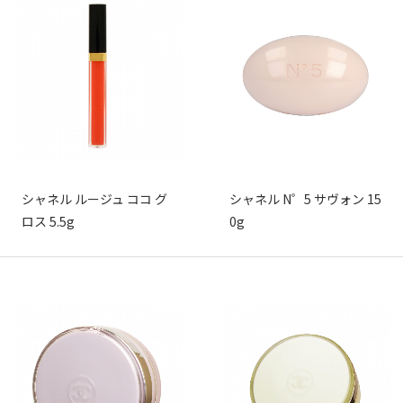
シャネル ルージュ ココ グ
シャネル N゜5 サヴォン 15
ロス 5.5g
0g