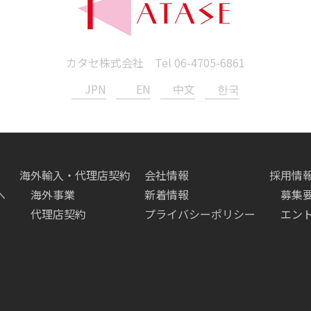
カタセ株式会社 Tel
06-4705-6861
JPN
EN
中文
한국
海外輸入・代理店契約
会社情報
採用情
へ
海外事業
新着情報
募集
代理店契約
プライバシーポリシー
エン