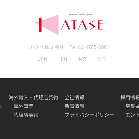
カタセ株式会社 Tel
06-4705-6861
JPN
EN
中文
한국
海外輸入・代理店契約
会社情報
採用情
へ
海外事業
新着情報
募集
代理店契約
プライバシーポリシー
エン