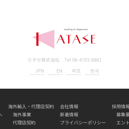
カタセ株式会社 Tel
06-4705-6861
JPN
EN
中文
한국
海外輸入・代理店契約
会社情報
採用情
へ
海外事業
新着情報
募集
代理店契約
プライバシーポリシー
エン