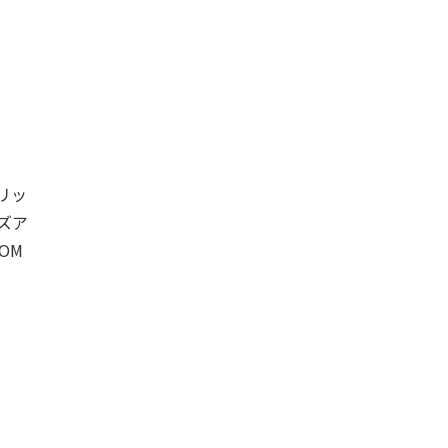
リッ
ズア
OM