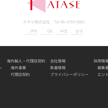
カタセ株式会社 Tel
06-4705-6861
JPN
EN
中文
한국
海外輸入・代理店契約
会社情報
採用情
へ
海外事業
新着情報
募集
代理店契約
プライバシーポリシー
エン