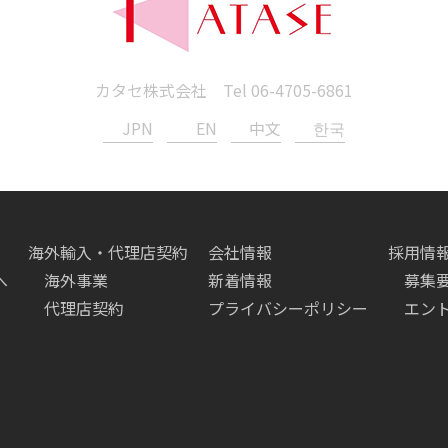
カタセ株式会社 Tel
06-4705-6861
JPN
EN
中文
한국
海外輸入・代理店契約
会社情報
採用情
へ
海外事業
新着情報
募集
代理店契約
プライバシーポリシー
エン