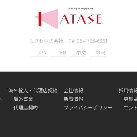
カタセ株式会社 Tel
06-4705-6861
JPN
EN
中文
한국
海外輸入・代理店契約
会社情報
採用情
へ
海外事業
新着情報
募集
代理店契約
プライバシーポリシー
エン