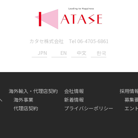
カタセ株式会社 Tel
06-4705-6861
JPN
EN
中文
한국
海外輸入・代理店契約
会社情報
採用情
へ
海外事業
新着情報
募集
代理店契約
プライバシーポリシー
エン