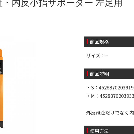
趾・内反小指サポーター 左足用
商品規格
サイズ：−
商品説明
・S：4528870203919
・M：452887020393
外反母趾だけでなく内
使用方法