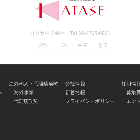
カタセ株式会社 Tel
06-4705-6861
JPN
EN
中文
한국
海外輸入・代理店契約
会社情報
採用情
へ
海外事業
新着情報
募集
代理店契約
プライバシーポリシー
エン