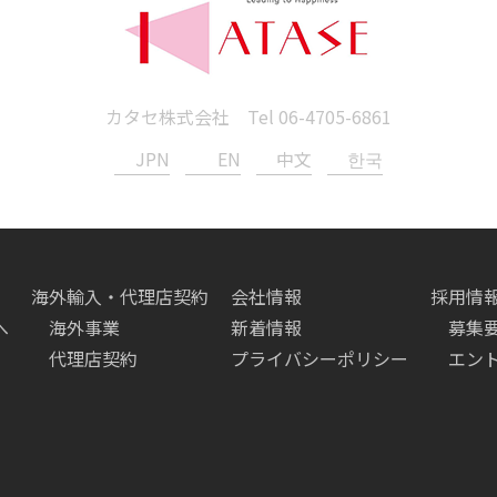
カタセ株式会社 Tel
06-4705-6861
JPN
EN
中文
한국
海外輸入・代理店契約
会社情報
採用情
へ
海外事業
新着情報
募集
代理店契約
プライバシーポリシー
エン