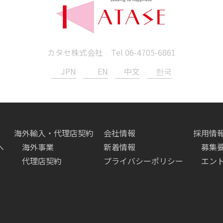
カタセ株式会社 Tel
06-4705-6861
JPN
EN
中文
한국
海外輸入・代理店契約
会社情報
採用情
へ
海外事業
新着情報
募集
代理店契約
プライバシーポリシー
エン