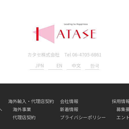
カタセ株式会社 Tel
06-4705-6861
JPN
EN
中文
한국
海外輸入・代理店契約
会社情報
採用情
へ
海外事業
新着情報
募集
代理店契約
プライバシーポリシー
エン