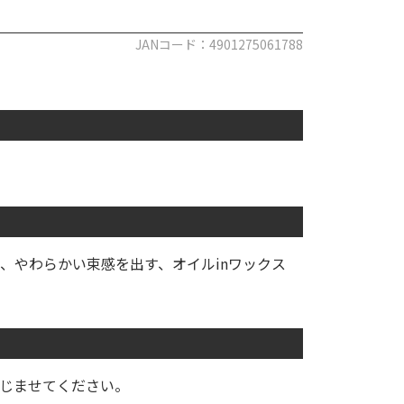
JANコード：4901275061788
、やわらかい束感を出す、オイルinワックス
なじませてください。