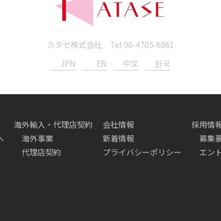
カタセ株式会社 Tel
06-4705-6861
JPN
EN
中文
한국
海外輸入・代理店契約
会社情報
採用情
へ
海外事業
新着情報
募集
代理店契約
プライバシーポリシー
エン