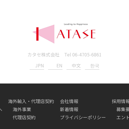
カタセ株式会社 Tel
06-4705-6861
JPN
EN
中文
한국
海外輸入・代理店契約
会社情報
採用情
へ
海外事業
新着情報
募集
代理店契約
プライバシーポリシー
エン