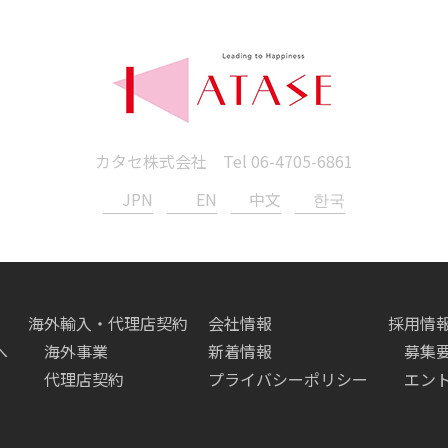
カタセ株式会社 Tel
06-4705-6861
JPN
EN
中文
한국
海外輸入・代理店契約
会社情報
採用情
へ
海外事業
新着情報
募集
代理店契約
プライバシーポリシー
エン