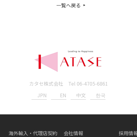
一覧へ戻る
カタセ株式会社 Tel
06-4705-6861
JPN
EN
中文
한국
海外輸入・代理店契約
会社情報
採用情