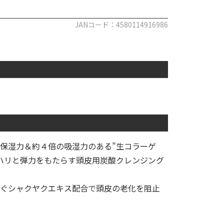
JANコード：4580114916986
保湿力＆約４倍の吸湿力のある”生コラーゲ
ハリと弾力をもたらす頭皮用炭酸クレンジング
ぐシャクヤクエキス配合で頭皮の老化を阻止