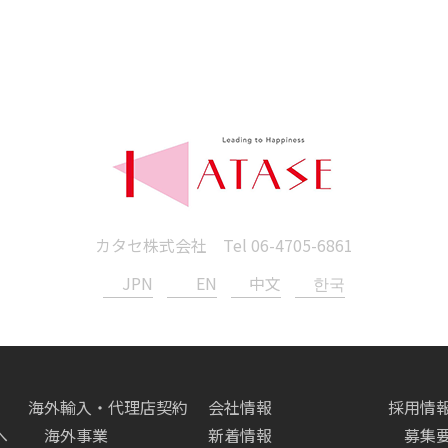
カタセ株式会社 Tel
06-4705-6861
JPN
EN
中文
한국
海外輸入・代理店契約
会社情報
採用情
へ
海外事業
新着情報
募集