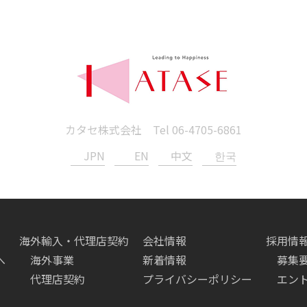
カタセ株式会社 Tel
06-4705-6861
JPN
EN
中文
한국
海外輸入・代理店契約
会社情報
採用情
へ
海外事業
新着情報
募集
代理店契約
プライバシーポリシー
エン