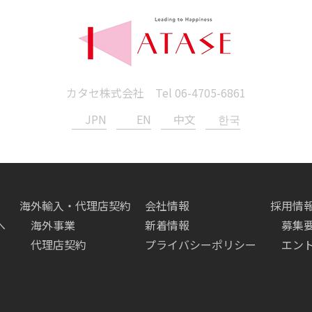
カタセ株式会社 Tel
06-4705-6861
JPN
EN
中文
한국
海外輸入・代理店契約
会社情報
採用情
へ
海外事業
新着情報
募集
代理店契約
プライバシーポリシー
エン