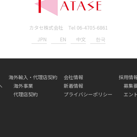
カタセ株式会社 Tel
06-4705-6861
JPN
EN
中文
한국
海外輸入・代理店契約
会社情報
採用情
へ
海外事業
新着情報
募集
代理店契約
プライバシーポリシー
エン