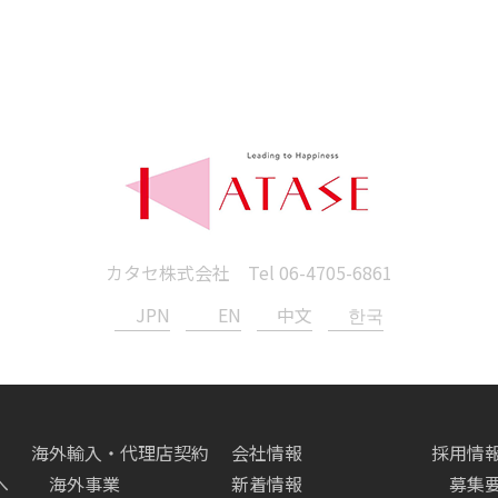
カタセ株式会社 Tel
06-4705-6861
JPN
EN
中文
한국
海外輸入・代理店契約
会社情報
採用情
へ
海外事業
新着情報
募集