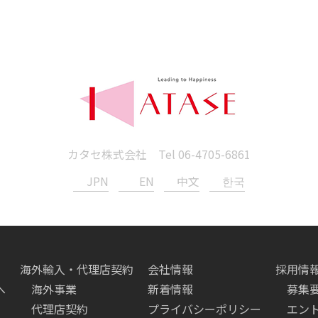
カタセ株式会社 Tel
06-4705-6861
JPN
EN
中文
한국
海外輸入・代理店契約
会社情報
採用情
へ
海外事業
新着情報
募集
代理店契約
プライバシーポリシー
エン