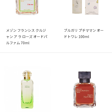
メゾン フランシス クルジ
ブルガリ プチママン オー
ャン ア ラ ローズ オードパ
ドトワレ 100ml
ルファム 70ml