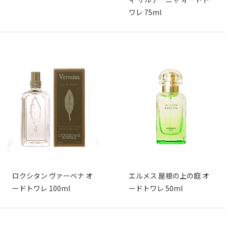
ワレ 75ml
ロクシタン ヴァーベナ オ
エルメス 屋根の上の庭 オ
ードトワレ 100ml
ードトワレ 50ml