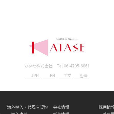
カタセ株式会社 Tel
06-4705-6861
JPN
EN
中文
한국
海外輸入・代理店契約
会社情報
採用情
へ
海外事業
新着情報
募集