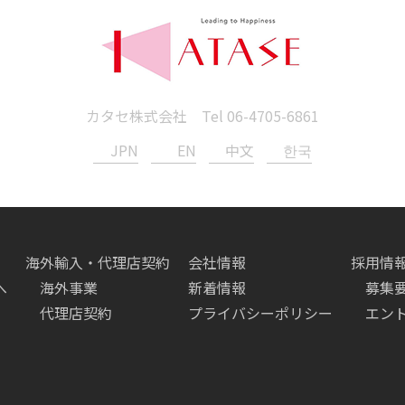
カタセ株式会社 Tel
06-4705-6861
JPN
EN
中文
한국
海外輸入・代理店契約
会社情報
採用情
へ
海外事業
新着情報
募集
代理店契約
プライバシーポリシー
エン