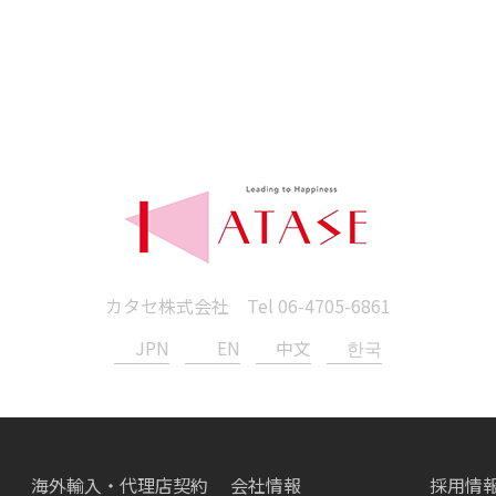
カタセ株式会社 Tel
06-4705-6861
JPN
EN
中文
한국
海外輸入・代理店契約
会社情報
採用情