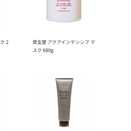
ク 2
資生堂 アクアインテンシブ マ
スク 680g