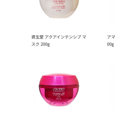
資生堂 アクアインテンシブ マ
アマ
スク 200g
00g