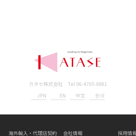
カタセ株式会社 Tel
06-4705-6861
JPN
EN
中文
한국
海外輸入・代理店契約
会社情報
採用情