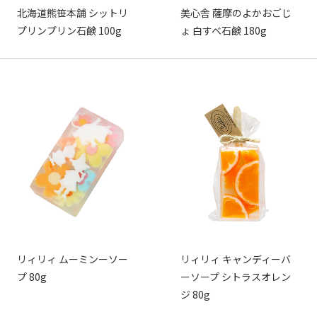
北海道熊笹本舗 シットリ
美心舎 薩摩のよかおごじ
プリンプリン石鹸 100g
ょ 白すべ石鹸 180g
リィリィ ムーミンーソー
リィリィ キャンディーバ
プ 80g
ーソープ シトラスオレン
ジ 80g