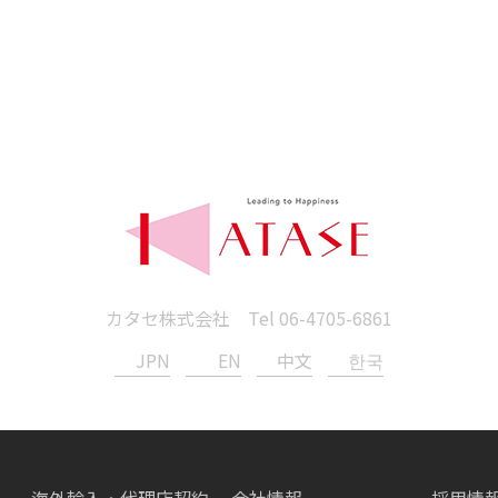
カタセ株式会社 Tel
06-4705-6861
JPN
EN
中文
한국
海外輸入・代理店契約
会社情報
採用情