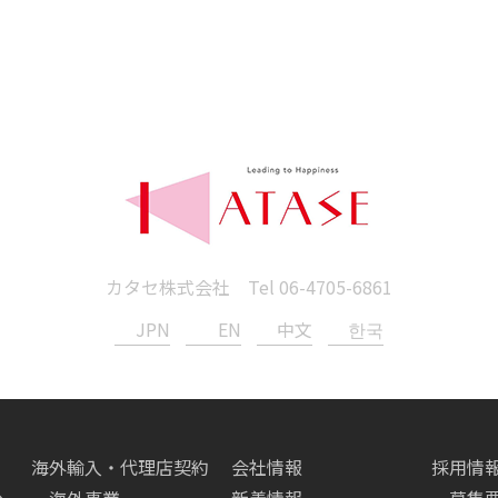
カタセ株式会社 Tel
06-4705-6861
JPN
EN
中文
한국
海外輸入・代理店契約
会社情報
採用情
へ
海外事業
新着情報
募集