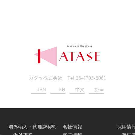
カタセ株式会社 Tel
06-4705-6861
JPN
EN
中文
한국
海外輸入・代理店契約
会社情報
採用情
へ
海外事業
新着情報
募集