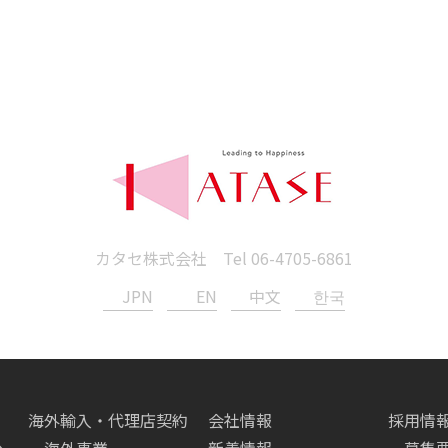
カタセ株式会社 Tel
06-4705-6861
JPN
EN
中文
한국
海外輸入・代理店契約
会社情報
採用情
へ
海外事業
新着情報
募集