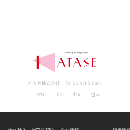
カタセ株式会社 Tel
06-4705-6861
JPN
EN
中文
한국
海外輸入・代理店契約
会社情報
採用情