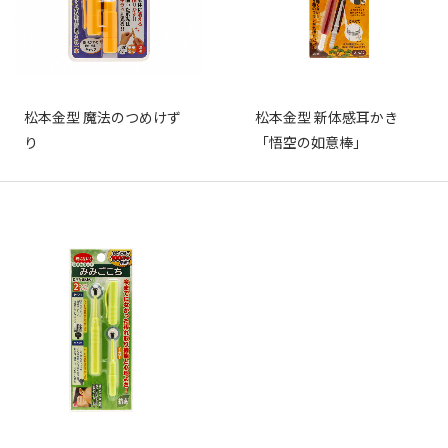
松本金型 魔法のつめけず
松本金型 新体感耳かき
り
「悟空の如意棒」