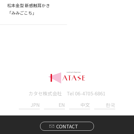
松本金型 新感触耳かき
「みみごこち」
カタセ株式会社 Tel
06-4705-6861
JPN
EN
中文
한국
CONTACT