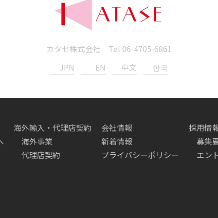
カタセ株式会社 Tel
06-4705-6861
JPN
EN
中文
한국
海外輸入・代理店契約
会社情報
採用情
へ
海外事業
新着情報
募集
代理店契約
プライバシーポリシー
エン