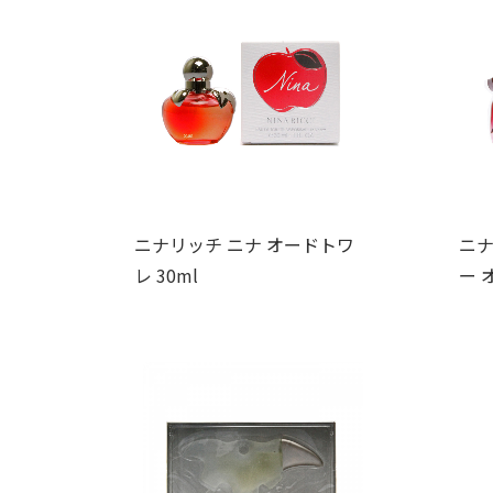
ニナリッチ ニナ オードトワ
ニナ
レ 30ml
ー 