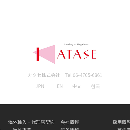
カタセ株式会社 Tel
06-4705-6861
JPN
EN
中文
한국
海外輸入・代理店契約
会社情報
採用情
へ
海外事業
新着情報
募集