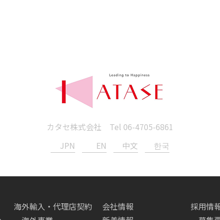
カタセ株式会社 Tel
06-4705-6861
JPN
EN
中文
한국
海外輸入・代理店契約
会社情報
採用情
へ
海外事業
新着情報
募集