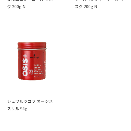
ク 200g N
スク 200g N
シュワルツコフ オージス
スリル 94g