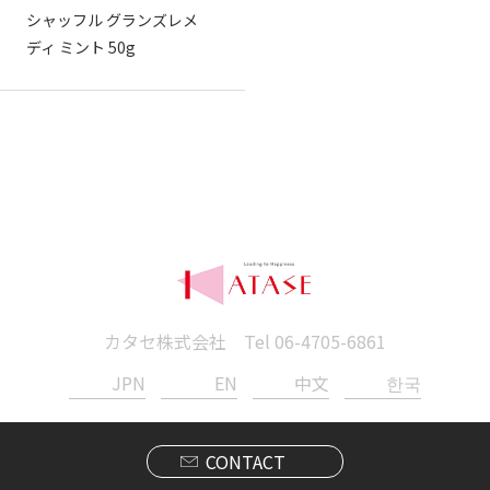
シャッフル グランズレメ
ディ ミント 50g
カタセ株式会社 Tel
06-4705-6861
JPN
EN
中文
한국
CONTACT