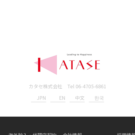
カタセ株式会社 Tel
06-4705-6861
JPN
EN
中文
한국
海外輸入・代理店契約
会社情報
採用情