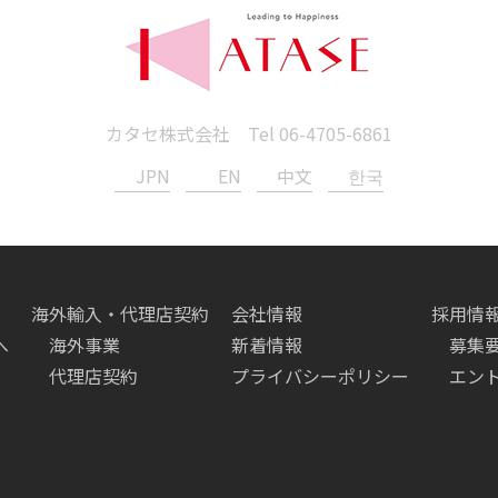
カタセ株式会社 Tel
06-4705-6861
JPN
EN
中文
한국
海外輸入・代理店契約
会社情報
採用情
へ
海外事業
新着情報
募集
代理店契約
プライバシーポリシー
エン