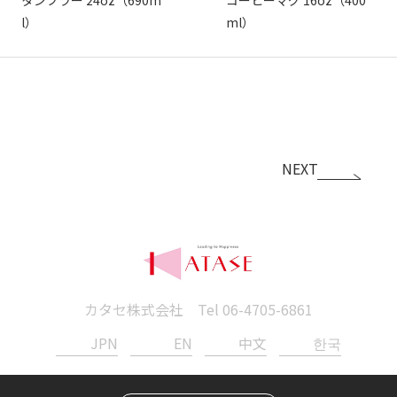
l）
ml）
NEXT
カタセ株式会社 Tel
06-4705-6861
JPN
EN
中文
한국