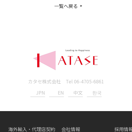
一覧へ戻る
カタセ株式会社 Tel
06-4705-6861
JPN
EN
中文
한국
海外輸入・代理店契約
会社情報
採用情