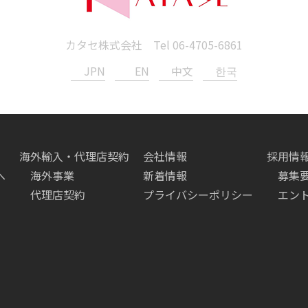
カタセ株式会社 Tel
06-4705-6861
JPN
EN
中文
한국
海外輸入・代理店契約
会社情報
採用情
へ
海外事業
新着情報
募集
代理店契約
プライバシーポリシー
エン