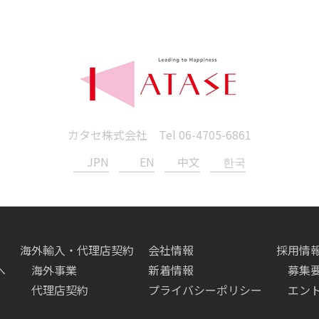
カタセ株式会社 Tel
06-4705-6861
JPN
EN
中文
한국
海外輸入・代理店契約
会社情報
採用情
へ
海外事業
新着情報
募集
代理店契約
プライバシーポリシー
エン