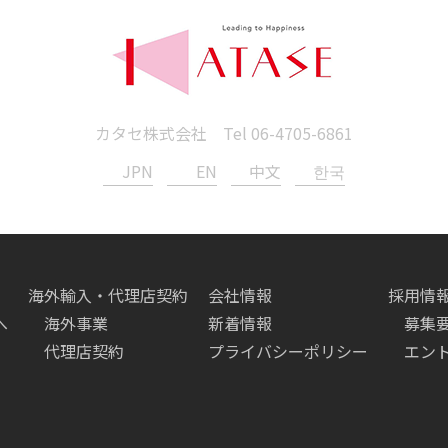
カタセ株式会社 Tel
06-4705-6861
JPN
EN
中文
한국
海外輸入・代理店契約
会社情報
採用情
へ
海外事業
新着情報
募集
代理店契約
プライバシーポリシー
エン