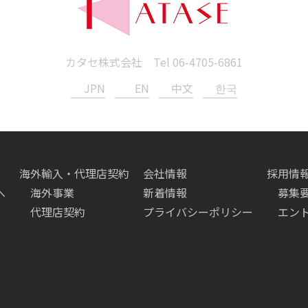
カタセ株式会社 Tel
06-4705-6861
JPN
EN
中文
한국
海外輸入・代理店契約
会社情報
採用情
へ
海外事業
新着情報
募集
代理店契約
プライバシーポリシー
エン