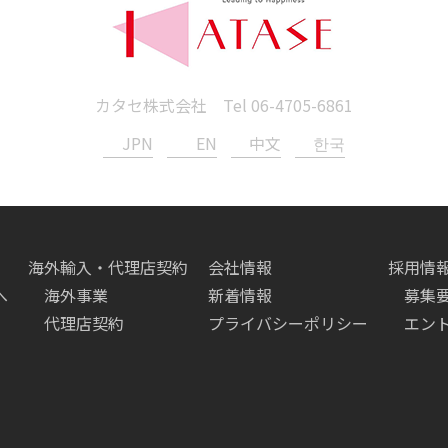
カタセ株式会社 Tel
06-4705-6861
JPN
EN
中文
한국
海外輸入・代理店契約
会社情報
採用情
へ
海外事業
新着情報
募集
代理店契約
プライバシーポリシー
エン